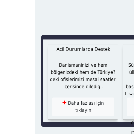
Bilgisayar Mühendisliği
Elektrik Mühendisliği
r Danismanligi
Acil Durumlarda Destek
a üniversite egitimi
Danismaninizi ve hem
Sü
yen ögrencilerin bu
bölgenizdeki hem de Türkiye?
ül