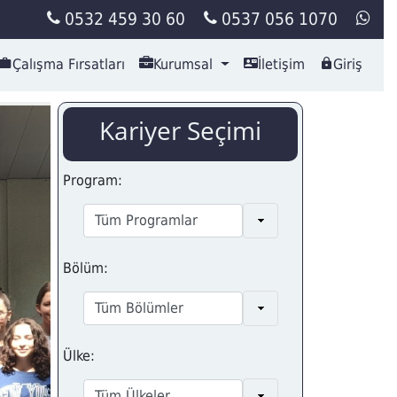
0532 459 30 60
0537 056 1070
Çalışma Fırsatları
Kurumsal
İletişim
Giriş
Kariyer Seçimi
Program:
Bölüm:
Ülke: