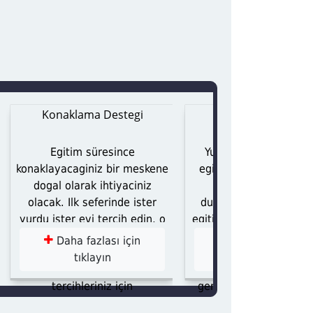
PDR
Okul Öncesi Öğretmenliği
Konaklama Destegi
Staj Destegi
Egitim süresince
Yurt disinda herhangi
konaklayacaginiz bir meskene
egitim alirken staj y