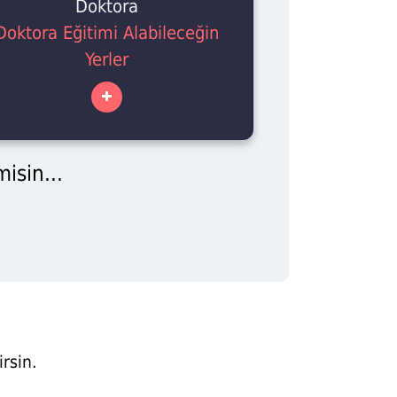
Doktora
Doktora Eğitimi Alabileceğin
Yerler
isin...