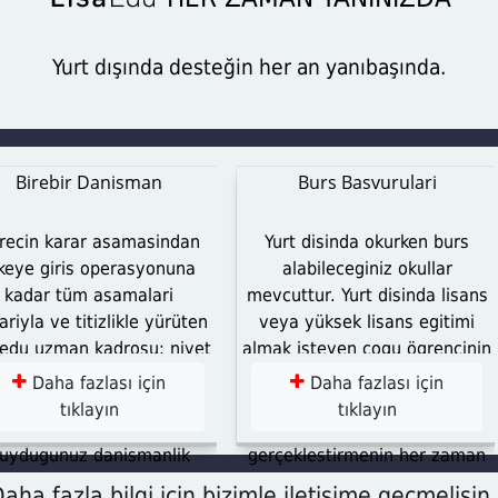
Matematik
Tarih
Daha fazlası için tıklayın
HER ZAMAN YANINIZDA
Yurt dışında desteğin her an yanıbaşında.
Birebir Danisman
Burs Basvurulari
recin karar asamasindan
Yurt disinda okurken burs
keye giris operasyonuna
alabileceginiz okullar