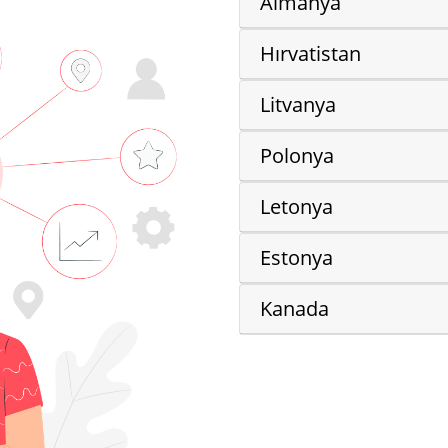
YURT DIŞINDA ÇALIŞMA FIRSATLARI
e yurt dışında çalışma fırsatı yakalayabileceğin ülkele
Almanya
Hırvatistan
Litvanya
Polonya
Letonya