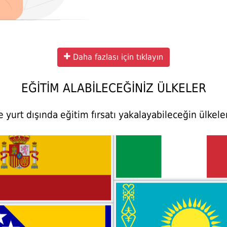
Estonya
Kanada
Daha fazlası için tıklayın
EĞİTİM ALABİLECEĞİNİZ ÜLKELER
e yurt dışında eğitim fırsatı yakalayabileceğin ülkele